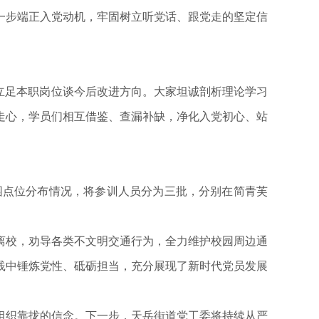
一步端正入党动机，牢固树立听党话、跟党走的坚定信
立足本职岗位谈今后改进方向。大家坦诚剖析理论学习
走心，学员们相互借鉴、查漏补缺，净化入党初心、站
园点位分布情况，将参训人员分为三批，分别在简青芙
校，劝导各类不文明交通行为，全力维护校园周边通
践中锤炼党性、砥砺担当，充分展现了新时代党员发展
织靠拢的信念。下一步，天岳街道党工委将持续从严