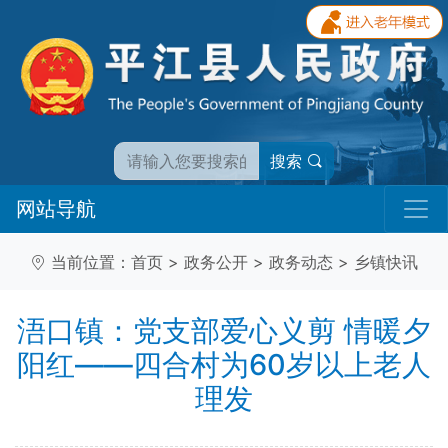
搜索
网站导航
当前位置：
首页
>
政务公开
>
政务动态
>
乡镇快讯
浯口镇：党支部爱心义剪 情暖夕
阳红——四合村为60岁以上老人
理发