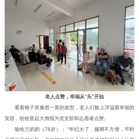
老人点赞，幸福从“头”开始
看着镜子里焕然一新的发型，老人们脸上洋溢着幸福的
笑容，纷纷竖起大拇指为党支部和志愿者点赞。
喻绘兰奶奶（78岁）： “年纪大了，腿脚不方便，平时