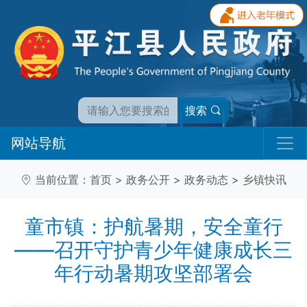
搜索
网站导航
当前位置：
首页
>
政务公开
>
政务动态
>
乡镇快讯
童市镇：护航暑期，安全童行
——召开守护青少年健康成长三
年行动暑期攻坚部署会