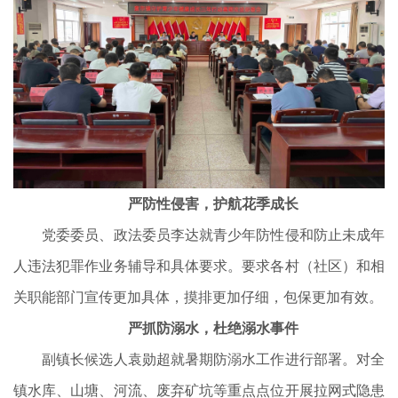
严防性侵害，护航花季成长
党委委员、政法委员李达就青少年防性侵和防止未成年
人违法犯罪作业务辅导和具体要求。要求各村（社区）和相
关职能部门宣传更加具体，摸排更加仔细，包保更加有效。
严抓防溺水，杜绝溺水事件
副镇长候选人袁勋超就暑期防溺水工作进行部署。对全
镇水库、山塘、河流、废弃矿坑等重点点位开展拉网式隐患