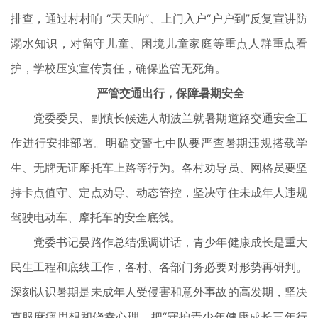
排查，通过村村响 “天天响”、上门入户“户户到”反复宣讲防
溺水知识，对留守儿童、困境儿童家庭等重点人群重点看
护，学校压实宣传责任，确保监管无死角。
严管交通出行，保障暑期安全
党委委员、副镇长候选人胡波兰就暑期道路交通安全工
作进行安排部署。明确交警七中队要严查暑期违规搭载学
生、无牌无证摩托车上路等行为。各村劝导员、网格员要坚
持卡点值守、定点劝导、动态管控，坚决守住未成年人违规
驾驶电动车、摩托车的安全底线。
党委书记晏路作总结强调讲话，青少年健康成长是重大
民生工程和底线工作，各村、各部门务必要对形势再研判。
深刻认识暑期是未成年人受侵害和意外事故的高发期，坚决
克服麻痹思想和侥幸心理，把“守护青少年健康成长三年行