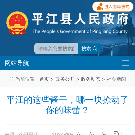
搜索
网站导航
当前位置：
首页
>
政务公开
>
政务动态
>
社会新闻
平江的这些酱干，哪一块撩动了
你的味蕾？
来源：今日平江
2024-10-
|
|
|
|