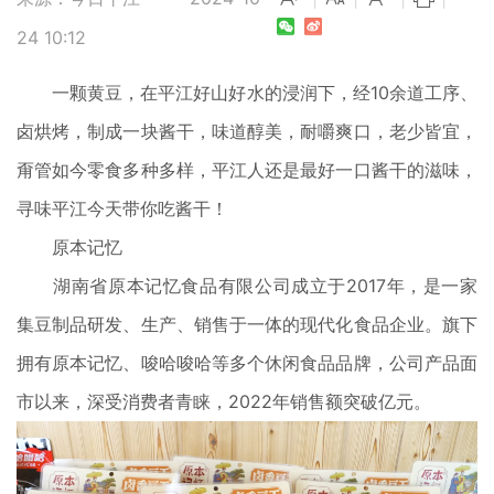
24 10:12
一颗黄豆，
在平江好山好水的浸润下，
经10余道工序、
卤烘烤，
制成一块酱干，
味道醇美，耐嚼爽口，老少皆宜，
甭管如今零食多种多样，
平江人还是最好一口
酱干
的滋味，
寻味平江
今天带你吃酱干！
原本记忆
湖南省原本记忆食品有限公司成立于2017年，是一家
集豆制品研发、生产、销售于一体的现代化食品企业。旗下
拥有原本记忆、唆哈唆哈等多个休闲食品品牌，公司产品面
市以来，深受消费者青睐，2022年销售额突破亿元。