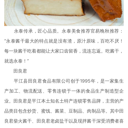
永泰传承，
匠心品质。
永泰
美食推荐官易晚秋推荐：
“永泰酱干最大的特点就是没有渣，
原汁原味，百吃不厌
！
每一块酱干吃着都能让大家口齿留香，流连忘返。
吃酱干，
就选永泰！
”
田良君
平江县田良君食品有限公司创于1995年，是一家集生
产加工、物流配送、零售连锁于一体的食品生产制造型企
业。田良君是平江本土知名土特产连锁零售品牌，主营的产
品类目包含炒货、蜜饯、酱菜、豆制品、肉制品等。其中田
良君柴火酱干、田良君老卤盐干以及现拌酱干深受消费者喜