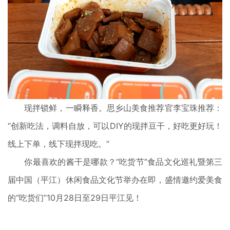
现拌锁鲜，
一瞬释香。
思乡山美食推荐官李宝珠推荐：
“创新吃法，调料自放，可以DIY的现拌豆干，好吃更好玩！
线上下单，线下现拌现吃。
”
你最喜欢的酱干是哪款？
“吃货节”食品文化巡礼
暨第三
届中国（平江）
休闲食品文化节举办在即，
盛情邀约爱美食
的“吃货们”
10月28日至29日
平江见！