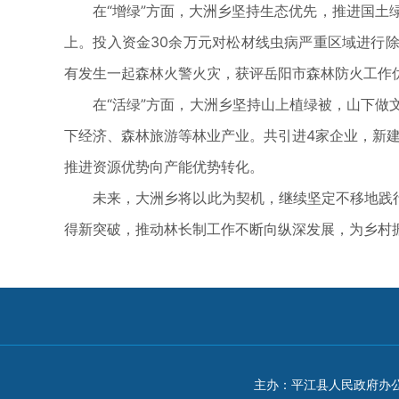
在“增绿”方面，大洲乡坚持生态优先，推进国土绿化
上。投入资金30余万元对松材线虫病严重区域进行除
有发生一起森林火警火灾，获评岳阳市森林防火工作
在“活绿”方面，大洲乡坚持山上植绿被，山下做文
下经济、森林旅游等林业产业。共引进4家企业，新建中
推进资源优势向产能优势转化。
未来，大洲乡将以此为契机，继续坚定不移地践行“
得新突破，推动林长制工作不断向纵深发展，为乡村
主办：平江县人民政府办