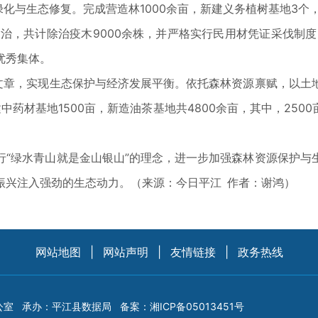
与生态修复。完成营造林1000余亩，新建义务植树基地3个，绿
治，共计除治疫木9000余株，并严格实行民用材凭证采伐制度
优秀集体。
章，实现生态保护与经济发展平衡。依托森林资源禀赋，以土
药材基地1500亩，新造油茶基地共4800余亩，其中，25
绿水青山就是金山银山”的理念，进一步加强森林资源保护与
振兴注入强劲的生态动力。（来源：今日平江 作者：谢鸿）
网站地图
|
网站声明
|
友情链接
|
政务热线
公室
承办：平江县数据局
备案：
湘ICP备05013451号