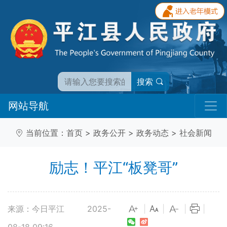
搜索
网站导航
当前位置：
首页
>
政务公开
>
政务动态
>
社会新闻
励志！平江“板凳哥”
来源：今日平江
2025-
|
|
|
|