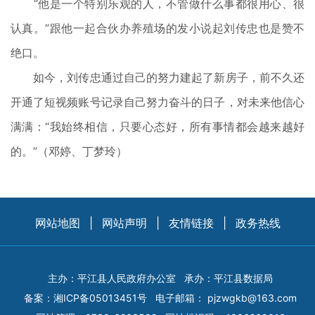
“他是一个特别乐观的人，不管做什么事都很用心、很
认真。”跟他一起合伙办养殖场的发小说起刘传忠也是赞不
绝口。
如今，刘传忠通过自己的努力建起了新房子，前不久还
开通了短视频账号记录自己努力奋斗的日子，对未来他信心
满满：“我始终相信，只要心态好，所有事情都会越来越好
的。”（邓婷、丁梦玲）
网站地图
|
网站声明
|
友情链接
|
政务热线
主办：平江县人民政府办公室
承办：平江县数据局
备案：
湘ICP备05013451号
电子邮箱：
pjzwgkb@163.com