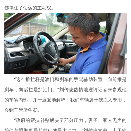
佛攥住了命运的主动权。
“这个推拉杆是油门和刹车的手驾辅助装置，向前推是
刹车，向后拉是加油门。”刘传忠热情地邀请记者来参观他
的车辆内部，并一遍遍地解释：我们车辆属于残疾人专用，
会到车管所备案。
“政府的帮扶补贴解决了部分压力，妻子、家人无声的
陪伴与照顾更是我前行的最大动力。”刘传忠常说，上天给