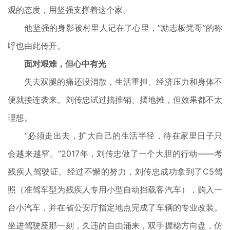
观的态度，用坚强支撑着这个家。
他坚强的身影被村里人记在了心里，“励志板凳哥”的称
呼也由此传开。
面对艰难，但心中有光
失去双腿的痛还没消散，生活重担、经济压力和身体不
便就接连袭来。刘传忠试过搞推销、摆地摊，但效果都不太
理想。
“必须走出去，扩大自己的生活半径，待在家里日子只
会越来越窄。”2017年，刘传忠做了一个大胆的行动——考
残疾人驾驶证。经过不懈的努力，刘传忠成功拿到了C5驾
照（准驾车型为残疾人专用小型自动挡载客汽车），购入一
台小汽车，并在省公安厅指定地点完成了车辆的专业改装。
坐进驾驶座那一刻，久违的自由涌来，双手握稳方向盘，仿