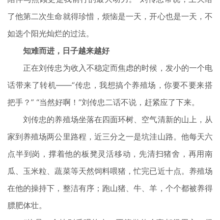
了他第二次生命就得珍惜，烦恼是一天，开心也是一天，不
如选个阳光灿烂的过法。
知难而进，日子越来越好
正在刘传忠为收入不稳定而焦虑的时候，发小的一个电
话带来了转机——“传忠，我想搞个养殖场，你要不要来搭
把手？” “当然好啊！”刘传忠二话不说，赶紧应了下来。
刘传忠的养殖场坐落在四面环树、空气清新的山上，从
家到养殖场两公里路程，近三分之一是坑洼山路。他每天六
点半到岗，撑着他的板凳灵活移动，先清扫猪舍，再用南
瓜、玉米粒、蔬菜等天然饲料喂猪，忙完已近十点。养殖场
在他的操持下，整洁有序；跑山猪、牛、羊，个个都被养得
膘肥体壮。