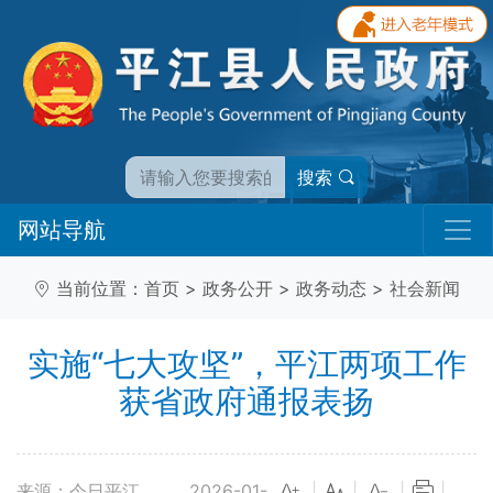
搜索
网站导航
当前位置：
首页
>
政务公开
>
政务动态
>
社会新闻
实施“七大攻坚”，平江两项工作
获省政府通报表扬
来源：今日平江
2026-01-
|
|
|
|