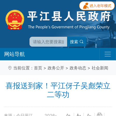
搜索
网站导航
当前位置：
首页
>
政务公开
>
政务动态
>
社会新闻
喜报送到家！平江伢子吴彪荣立
二等功
来源：今日平江
2026-
|
|
|
|