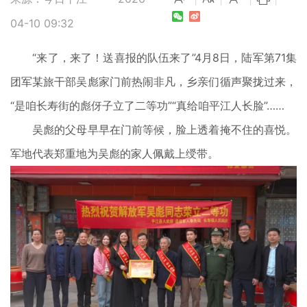
04-10 09:32
“来了，来了！送喜报的队伍来了”4月8日，陆军第71集
团军某旅干部吴彪家门前热闹非凡，乡亲们循声聚拢过来，
“是咱长寿街的彪伢子立了二等功”“真给咱平江人长脸”……
吴彪的父母早早在门前等候，脸上透着掩不住的喜悦。
军地代表郑重地为吴彪的家人佩戴上绶带。