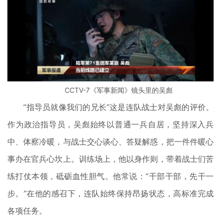
CCTV-7《军事新闻》镜头里的吴彪
“指导员就像我们的兄长”这是连队战士对吴彪的评价。
作为政治指导员，吴彪始终以普通一兵自居，坚持深入兵
中、体察冷暖，与战士交心谈心、答疑解惑，把一件件暖心
事办在官兵心坎上。训练场上，他以身作则，带着战士们苦
练打仗本领，砥砺血性胆气。他常说：“干部干部，先干一
步。”在他的感召下，连队始终保持昂扬状态，高标准完成
各项任务。