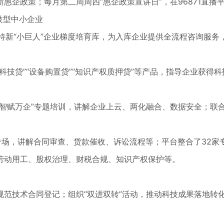
政策；每月第二周周四“惠企政策宣讲日”，在96871直播
技型中小企业
新“小巨人”企业梯度培育库，为入库企业提供全流程咨询服务
贷”“设备购置贷”“知识产权质押贷”等产品，指导企业获得科
赋万企”专题培训，讲解企业上云、两化融合、数据安全；联合
专场，讲解合同审查、货款催收、诉讼流程等；平台整合了32
劳动用工、股权治理、财税合规、知识产权保护等。
技术合同登记；组织“双进双转”活动，推动科技成果落地转