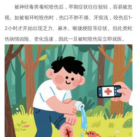
被神经毒类毒蛇咬伤后，早期症状往往较轻，容易被忽
视。如被银环蛇咬伤时，伤口不肿不痛、牙痕浅，咬伤后1-
2小时才开始出现乏力、麻木、喉咙梗阻等症状。但此类蛇
伤病情凶险、变化迅速，因此一旦被蛇咬伤应立即就医。