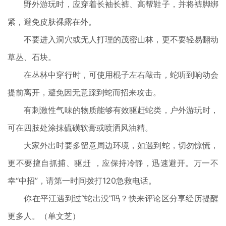
野外游玩时，应穿着长袖长裤、高帮鞋子，并将裤脚绑
紧，避免皮肤裸露在外。
不要进入洞穴或无人打理的茂密山林，更不要轻易翻动
草丛、石块。
在丛林中穿行时，可使用棍子左右敲击，蛇听到响动会
提前离开，避免因无意踩到蛇而招来攻击。
有刺激性气味的物质能够有效驱赶蛇类，户外游玩时，
可在四肢处涂抹硫磺软膏或喷洒风油精。
大家外出时要多留意周边环境，如遇到蛇，切勿惊慌，
更不要擅自抓捕、驱赶 ，应保持冷静，迅速避开。万一不
幸“中招”，请第一时间拨打120急救电话。
你在平江遇到过“蛇出没”吗？快来评论区分享经历提醒
更多人。（单文芝）