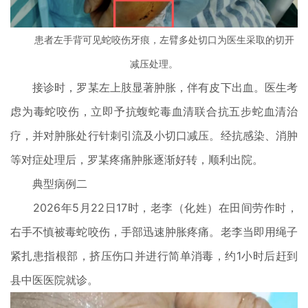
患者左手背可见蛇咬伤牙痕，左臂多处切口为医生采取的切开
减压处理。
接诊时，罗某左上肢显著肿胀，伴有皮下出血。医生考
虑为毒蛇咬伤，立即予抗蝮蛇毒血清联合抗五步蛇血清治
疗，并对肿胀处行针刺引流及小切口减压。经抗感染、消肿
等对症处理后，罗某疼痛肿胀逐渐好转，顺利出院。
典型病例二
2026年5月22日17时，老李（化姓）在田间劳作时，
右手不慎被毒蛇咬伤，手部迅速肿胀疼痛。老李当即用绳子
紧扎患指根部，挤压伤口并进行简单消毒，约1小时后赶到
县中医医院就诊。