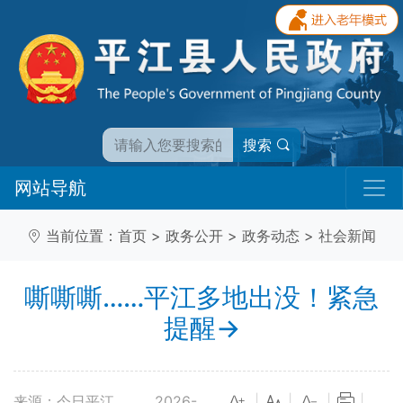
搜索
网站导航
当前位置：
首页
>
政务公开
>
政务动态
>
社会新闻
嘶嘶嘶……平江多地出没！紧急
提醒→
来源：今日平江
2026-
|
|
|
|