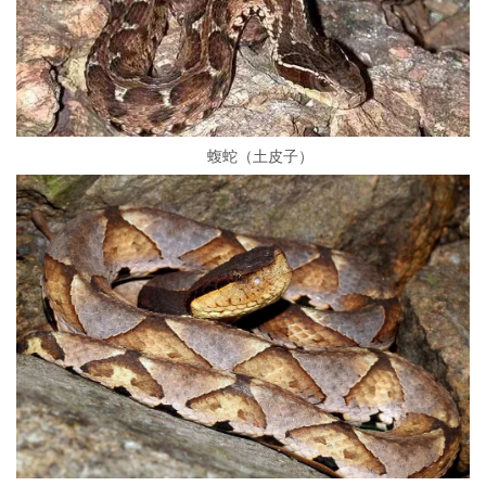
蝮蛇（土皮子）