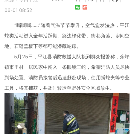
06-01 08:52
“嘶嘶嘶……”随着气温节节攀升，空气愈发湿热，平江
蛇类活动进入全年活跃期。路边绿化带、街巷角落、乡间空
地、石缝盖板下等都可能潜藏蛇踪。
5月25日，平江县消防救援大队接到群众报警称，余坪
镇市里村一居民家中闯入一条眼镜王蛇，希望消防人员尽快
到场处置。消防员接警后迅速赶赴现场，使用捕蛇夹等专业
工具，将其捕获，并及时转运至野外安全区域放生。