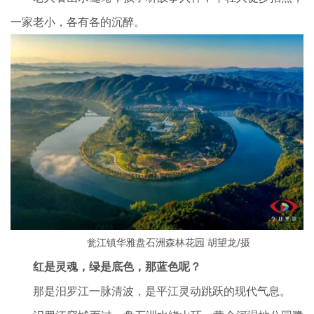
一家老小，各有各的沉醉。
瓮江镇华雅盘石洲森林花园 胡望龙/摄
红是灵魂，绿是底色，那蓝色呢？
那是汨罗江一脉清波，是平江灵动跳跃的现代气息。