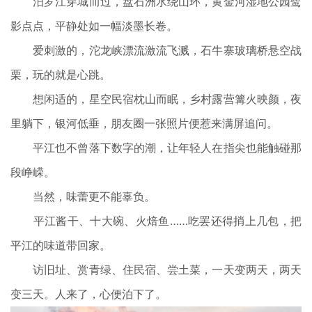
汨罗江穿城而过，盘石洲水绕山环，黄金河湿地公园鹭
影点点，平静处如一幅淡墨长卷。
爱刺激的，沱龙峡漂流激流飞溅，石牛寨玻璃桥悬空战
栗，玩的就是心跳。
想闲适的，星空民宿枕山而眠，乡村露营篝火映颜，夜
里躺下，银河低垂，朋友圈一张照片便惹来满屏追问。
平江也不曾落下数字的潮，让年轻人在指尖也能触碰那
段峥嵘。
当然，味蕾更不能辜负。
平江酱干、十大碗、火焙鱼……吃罢还得捎上几包，把
平江的味道带回家。
访旧址、赏青绿、住民宿、尝土菜，一天变两天，两天
变三天。人来了，心便泊下了。