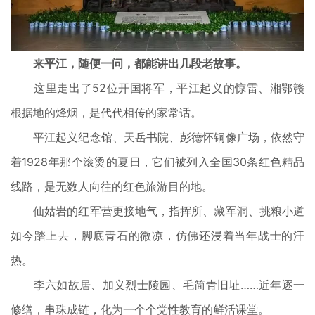
来平江，随便一问，都能讲出几段老故事。
这里走出了52位开国将军，平江起义的惊雷、湘鄂赣
根据地的烽烟，是代代相传的家常话。
平江起义纪念馆、天岳书院、彭德怀铜像广场，依然守
着1928年那个滚烫的夏日，它们被列入全国30条红色精品
线路，是无数人向往的红色旅游目的地。
仙姑岩的红军营更接地气，指挥所、藏军洞、挑粮小道
如今踏上去，脚底青石的微凉，仿佛还浸着当年战士的汗
热。
李六如故居、加义烈士陵园、毛简青旧址……近年逐一
修缮，串珠成链，化为一个个党性教育的鲜活课堂。