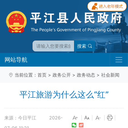
搜索
网站导航
当前位置：
首页
>
政务公开
>
政务动态
>
社会新闻
平江旅游为什么这么“红”
来源：今日平江
2026-
|
|
|
|