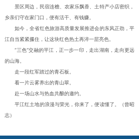
景区周边，民宿连檐、农家乐飘香、土特产小店密织，
乡亲们守在家门口，便有活干、有钱赚。
如今，全省红色旅游高质量发展推进会的东风正劲，平
江自当紧紧攥住，让这块红色热土再淬一层亮色。
“三色”交融的平江，正一步一印，走出湖南，走向更远
的山海。
走一段红军踏过的青石板。
看一片云雾养出的青山翠。
赴一场山水与热血共酿的邀约。
平江红土地的浪漫与荣光，你来了，便读懂了。（
曾昭
志）