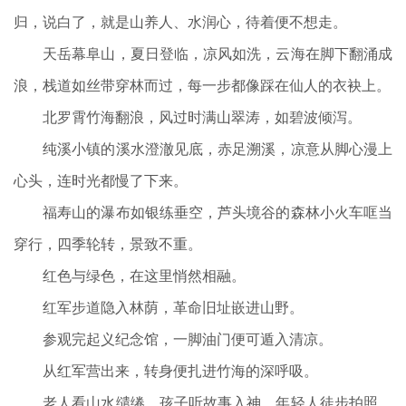
归，说白了，就是山养人、水润心，待着便不想走。
天岳幕阜山，夏日登临，凉风如洗，云海在脚下翻涌成
浪，栈道如丝带穿林而过，每一步都像踩在仙人的衣袂上。
北罗霄竹海翻浪，风过时满山翠涛，如碧波倾泻。
纯溪小镇的溪水澄澈见底，赤足溯溪，凉意从脚心漫上
心头，连时光都慢了下来。
福寿山的瀑布如银练垂空，芦头境谷的森林小火车哐当
穿行，四季轮转，景致不重。
红色与绿色，在这里悄然相融。
红军步道隐入林荫，革命旧址嵌进山野。
参观完起义纪念馆，一脚油门便可遁入清凉。
从红军营出来，转身便扎进竹海的深呼吸。
老人看山水缱绻，孩子听故事入神，年轻人徒步拍照，