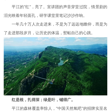
平江的“红”，亮了。宣讲团的声音穿堂过院，情景剧的
泪光映着年轻面孔，研学课堂里笔记沙沙作响。
一年几十万人次走进来，不是为了远远地瞻仰，而是为
了走进那段岁月，让历史的体温，熨帖自己的心跳。
红是根，扎得深；绿是叶，铺得广。
平江的森林覆盖率惊人，“中国天然氧吧”的招牌实至名