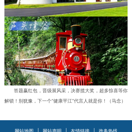
答题赢红包，晋级展风采，决赛揽大奖，超多惊喜等你
解锁！别犹豫，下一个“健康平江”代言人就是你！（马念）
网站地图
|
网站声明
|
友情链接
|
政务热线