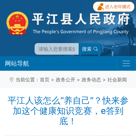
搜索
网站导航
当前位置：
首页
>
政务公开
>
政务动态
>
社会新闻
平江人该怎么“养自己”？快来参
加这个健康知识竞赛，e答到
底！