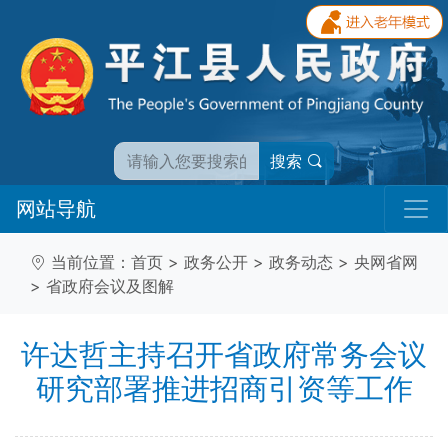
搜索
网站导航
当前位置：
首页
>
政务公开
>
政务动态
>
央网省网
>
省政府会议及图解
许达哲主持召开省政府常务会议
研究部署推进招商引资等工作