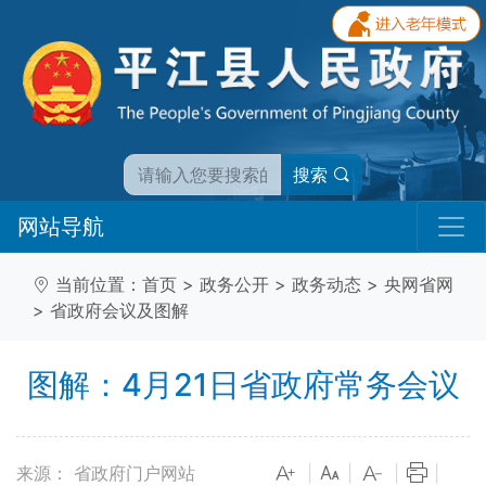
搜索
网站导航
当前位置：
首页
>
政务公开
>
政务动态
>
央网省网
>
省政府会议及图解
图解：4月21日省政府常务会议
来源： 省政府门户网站
|
|
|
|