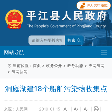
搜索
网站导航
当前位置：
首页
>
政务公开
>
政务动态
>
央网省网
>
省网新闻
洞庭湖建18个船舶污染物收集点
来源：人民网
2019-01-15
|
|
|
|