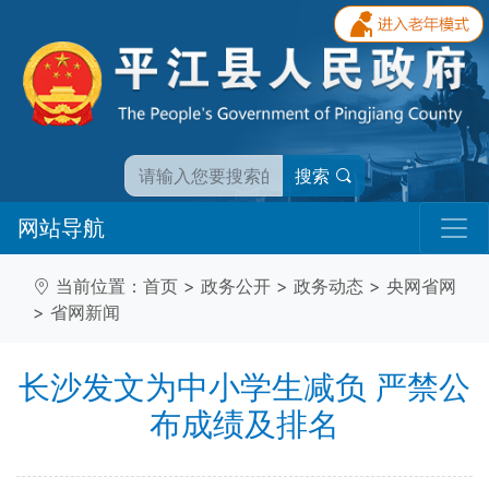
搜索
网站导航
当前位置：
首页
>
政务公开
>
政务动态
>
央网省网
>
省网新闻
长沙发文为中小学生减负 严禁公
布成绩及排名