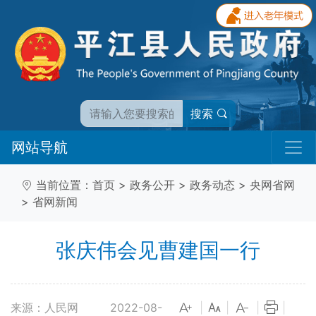
搜索
网站导航
当前位置：
首页
>
政务公开
>
政务动态
>
央网省网
>
省网新闻
张庆伟会见曹建国一行
来源：人民网
2022-08-
|
|
|
|