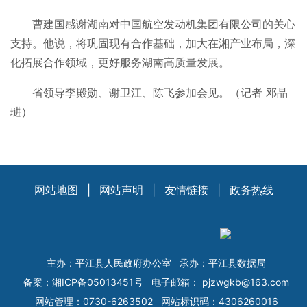
曹建国感谢湖南对中国航空发动机集团有限公司的关心
支持。他说，将巩固现有合作基础，加大在湘产业布局，深
化拓展合作领域，更好服务湖南高质量发展。
省领导李殿勋、谢卫江、陈飞参加会见。（记者 邓晶
琎）
网站地图
|
网站声明
|
友情链接
|
政务热线
主办：平江县人民政府办公室
承办：平江县数据局
备案：
湘ICP备05013451号
电子邮箱：
pjzwgkb@163.com
网站管理：0730-6263502
网站标识码：4306260016