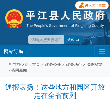
搜索
网站导航
当前位置：
首页
>
政务公开
>
政务动态
>
央网省网
>
省网新闻
通报表扬！这些地方和园区开放
走在全省前列