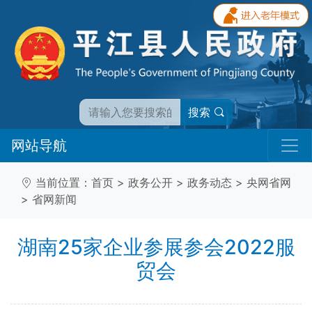
搜索
网站导航
当前位置：
首页
>
政务公开
>
政务动态
>
央网省网
>
省网新闻
湖南25家企业参展参会2022服
贸会