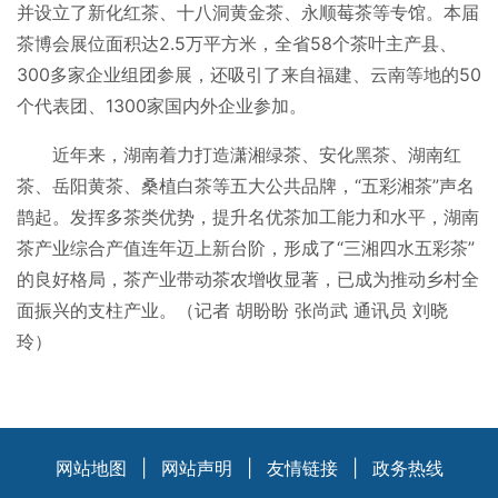
并设立了新化红茶、十八洞黄金茶、永顺莓茶等专馆。本届
茶博会展位面积达2.5万平方米，全省58个茶叶主产县、
300多家企业组团参展，还吸引了来自福建、云南等地的50
个代表团、1300家国内外企业参加。
近年来，湖南着力打造潇湘绿茶、安化黑茶、湖南红
茶、岳阳黄茶、桑植白茶等五大公共品牌，“五彩湘茶”声名
鹊起。发挥多茶类优势，提升名优茶加工能力和水平，湖南
茶产业综合产值连年迈上新台阶，形成了“三湘四水五彩茶”
的良好格局，茶产业带动茶农增收显著，已成为推动乡村全
面振兴的支柱产业。（记者 胡盼盼 张尚武 通讯员 刘晓
玲）
网站地图
|
网站声明
|
友情链接
|
政务热线