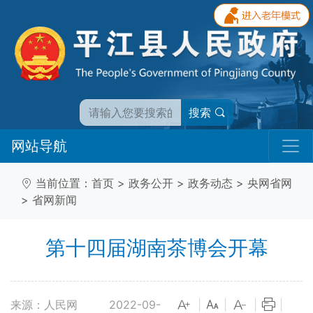
搜索
网站导航
当前位置：
首页
>
政务公开
>
政务动态
>
央网省网
>
省网新闻
第十四届湖南茶博会开幕
来源：人民网
2022-09-
|
|
|
|