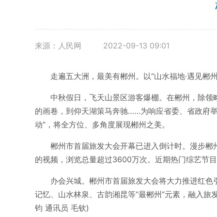
来源：人民网
2022-09-13 09:01
走遍五大洲，最美有郴州。以“山水福地·遇见郴州
中秋假日，飞天山景区游客爆棚。在郴州，除领略飞
的画卷，到仰天湖策马奔驰……为响应省委、省政府举
动”，将全方位、多角度展现郴州之美。
郴州市首届旅发大会开幕已进入倒计时。漫步郴州城
的视频，浏览总量超过3600万次。近期热门综艺节
办会兴城。郴州市首届旅发大会将大力推进红色引领
记忆、山水林泉、古韵湘昆等“最郴州”元素，融入旅
钧 通讯员 毛钦)