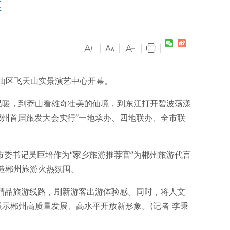
幕
|
|
|
|
苏仙区飞天山实景演艺中心开幕。
温暖，到莽山看雄奇壮美的仙境，到东江打开碧波荡漾
郴州首届旅发大会实行“一地承办、四地联办、全市联
委书记吴巨培作为“家乡旅游推荐官”为郴州旅游代言
造郴州旅游火热氛围。
精品旅游线路，刷新游客出游体验感。同时，将人文
示郴州高质量发展、高水平开放新形象。(记者 李秉