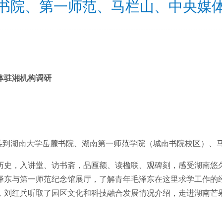
书院、第一师范、马栏山、中央媒
体驻湘机构调研
红兵到湖南大学岳麓书院、湖南第一师范学院（城南书院校区）、
历史，入讲堂、访书斋，品匾额、读楹联、观碑刻，感受湖南悠
泽东与第一师范纪念馆展厅，了解青年毛泽东在这里求学工作的
，刘红兵听取了园区文化和科技融合发展情况介绍，走进湖南芒