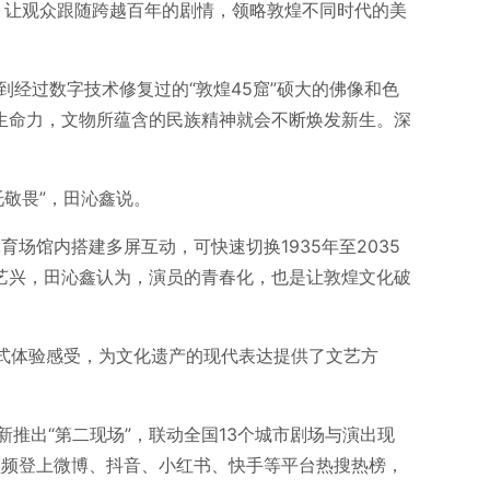
，让观众跟随跨越百年的剧情，领略敦煌不同时代的美
经过数字技术修复过的“敦煌45窟”硕大的佛像和色
生命力，文物所蕴含的民族精神就会不断焕发新生。深
托敬畏”，田沁鑫说。
场馆内搭建多屏互动，可快速切换1935年至2035
艺兴，田沁鑫认为，演员的青春化，也是让敦煌文化破
浸式体验感受，为文化遗产的现代表达提供了文艺方
推出“第二现场”，联动全国13个城市剧场与演出现
频频登上微博、抖音、小红书、快手等平台热搜热榜，