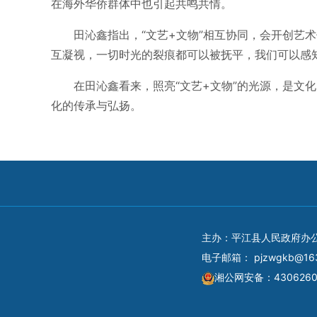
在海外华侨群体中也引起共鸣共情。
田沁鑫指出，“文艺+文物”相互协同，会开创艺
互凝视，一切时光的裂痕都可以被抚平，我们可以感
在田沁鑫看来，照亮“文艺+文物”的光源，是文
化的传承与弘扬。
主办：平江县人民政府办
电子邮箱：
pjzwgkb@16
湘公网安备：4306260