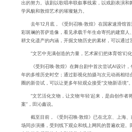
出的努力。该剧以歌唱串联叙事线索，以戏剧表演和
学风貌和敦煌艺术的璀璨魅力。
去年12月底，《受到召唤·敦煌》在国家速滑馆
彩斑斓的菩萨造像，看见承载千年生命寄托的建窟人
耕文化遗产的内涵，开掘文物历史的素材，可以通过
“文艺中充满创造的力量，艺术家们把体育馆‘幻
《受到召唤·敦煌》在舞台剧中首次尝试AI设计，
年的多维历史时空；通过影视化拍摄与次元动画相结
圈的新尝试，可以让更多年轻观众接受“文物新语境”
“文艺活化文物，让文物‘年轻’起来，是由创作
案”，田沁鑫说。
截至目前，《受到召唤·敦煌》已在北京、上海、
场同步演播，受到线下观众和线上网民的普遍欢迎。