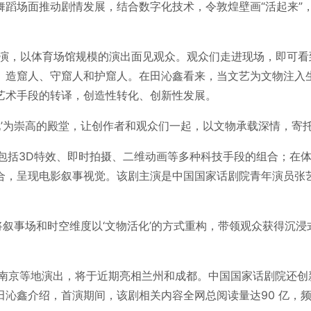
舞蹈场面推动剧情发展，结合数字化技术，令敦煌壁画“活起来”
首演，以体育场馆规模的演出面见观众。观众们走进现场，即可看到
、造窟人、守窟人和护窟人。在田沁鑫看来，当文艺为文物注入
艺术手段的转译，创造性转化、创新性发展。
化’为崇高的殿堂，让创作者和观众们一起，以文物承载深情，寄
包括3D特效、即时拍摄、二维动画等多种科技手段的组合；在体育
合，呈现电影叙事视觉。该剧主演是中国国家话剧院青年演员张
。
者将叙事场和时空维度以‘文物活化’的方式重构，带领观众获得沉
南京等地演出，将于近期亮相兰州和成都。中国国家话剧院还创新
田沁鑫介绍，首演期间，该剧相关内容全网总阅读量达90 亿，