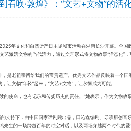
到召唤·敦煌》：“文艺+文物”的活
日，2025年文化和自然遗产日主场城市活动在湖南长沙开幕。全
以文艺激活文物的当代活力，通过文艺形式将文物故事“活态化”
神，是老祖宗留给我们的宝贵遗产。优秀文艺作品反映着一个国
，让文物“年轻”起来；“文艺+文物”，让永恒成为可能。
传续的使命，也有记录和传扬历史的责任。”她表示，作为文物故
物局的支持下，由中国国家话剧院出品，田沁鑫编剧、导演原创音乐
书鸿先生的一场跨越百年的时空对话，以及两场穿越两个时代的