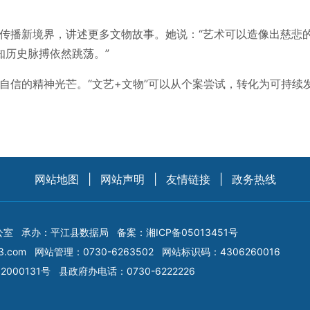
术传播新境界，讲述更多文物故事。她说：“艺术可以造像出慈
知历史脉搏依然跳荡。”
化自信的精神光芒。“文艺+文物”可以从个案尝试，转化为可持
网站地图
|
网站声明
|
友情链接
|
政务热线
公室
承办：平江县数据局
备案：
湘ICP备05013451号
3.com
网站管理：0730-6263502
网站标识码：4306260016
2000131号
县政府办电话：0730-6222226