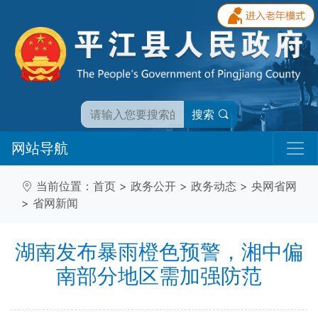
搜索
网站导航
当前位置：
首页
>
政务公开
>
政务动态
>
央网省网
>
省网新闻
湖南发布暴雨橙色预警，湘中偏
南部分地区需加强防范