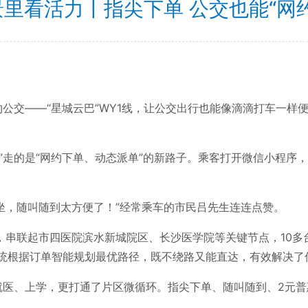
里看活力丨指尖下单 公交也能“网
约公交——“星城云巴”WY1线，让公交出行也能像滴滴打车一
的是“网约下单、动态派单”的新路子。乘客打开微信小程序，
，随叫随到太方便了！”经常乘车的市民吕先生连连点赞。
联起市四医院滨水新城院区、长沙医学院等关键节点，10多台
系统根据订单智能规划最优路径，既不绕路又能直达，有效解决了
医、上学，更打通了片区微循环。指尖下单、随叫随到、2元普惠