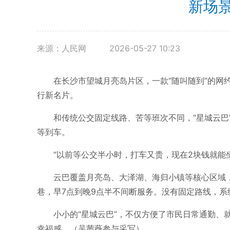
新场景
来源：人民网
2026-05-27 10:23
在长沙市望城月亮岛片区，一款“随叫随到”的网
行新名片。
和传统公交固定线路、苦等班次不同，“星城云巴”走
等到车。
“以前等公交半小时，打车又贵，现在2块钱就能坐
云巴覆盖月亮岛、大泽湖、海归小镇等核心区域，串
巷，早7点到晚9点半不间断服务。没有固定路线，
小小的“星城云巴”，不仅方便了市民日常通勤、就
幸福感。（吴茜薇参与采写）