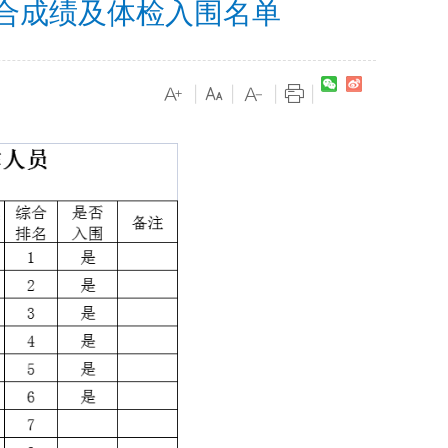
综合成绩及体检入围名单
|
|
|
|