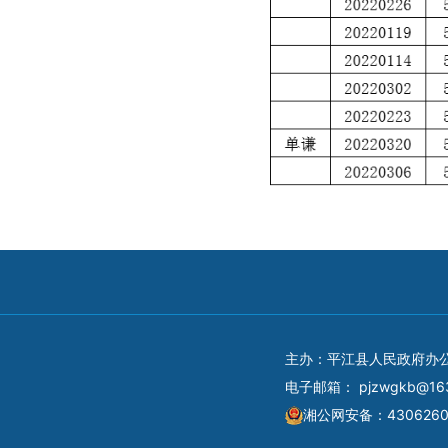
主办：平江县人民政府办
电子邮箱：
pjzwgkb@16
湘公网安备：4306260