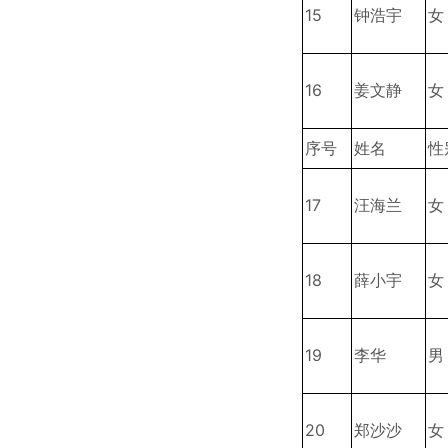
15
钟浩宇
女
16
姜文静
女
序号
姓名
性
17
汪海兰
女
18
薛小宇
女
19
李华
男
20
郑沙沙
女