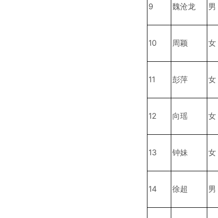
9
魏沧龙
男
10
周颖
女
11
彭萍
女
12
向瑶
女
13
钟妹
女
14
徐超
男