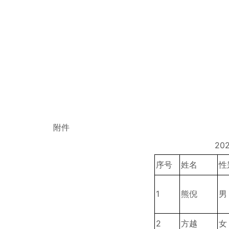
附件
2
序号
姓名
性
1
熊倪
男
2
方越
女