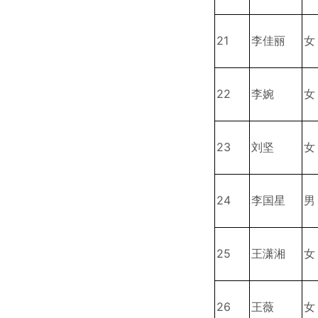
21
李佳丽
女
22
李婉
女
23
刘坚
女
24
李国星
男
25
王潇湘
女
26
王薇
女