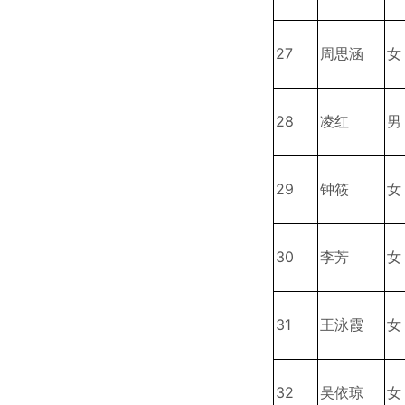
27
周思涵
女
28
凌红
男
29
钟筱
女
30
李芳
女
31
王泳霞
女
32
吴依琼
女