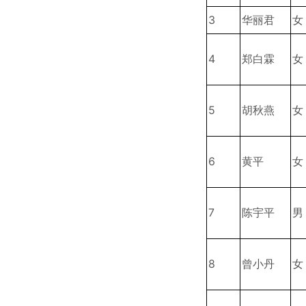
3
华丽君
女
4
郑白霖
女
5
胡秋燕
女
6
黄平
女
7
陈宇平
男
8
曾小丹
女