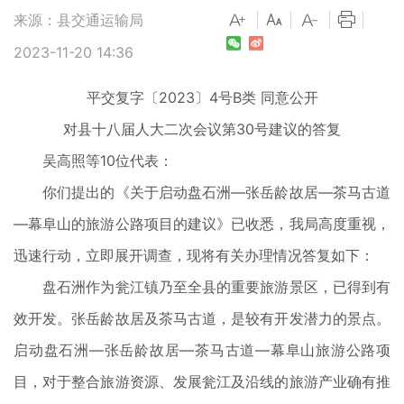
来源：县交通运输局
|
|
|
|
2023-11-20 14:36
平交复字〔2023〕4号B类 同意公开
对县十八届人大二次会议第30号建议的
答
复
吴高照等10位代表：
你们提出的《关于启动盘石洲—张岳龄故居—茶马古道
—幕阜山的旅游公路项目的建议》已收悉，我局高度重视，
迅速行动，立即展开调查，现将有关办理情况答复如下：
盘石洲作为瓮江镇乃至全县的重要旅游景区，已得到有
效开发。张岳龄故居及茶马古道，是较有开发潜力的景点。
启动盘石洲—张岳龄故居—茶马古道—幕阜山旅游公路项
目，对于整合旅游资源、发展瓮江及沿线的旅游产业确有推