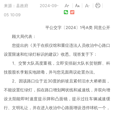
来源：县政府
2024-09-
|
|
|
|
05 10:09
平公交字〔2024〕1号A类 同意公开
顾大局代表：
您提出的《关于在殡仪馆和重症违法人员收治中心路口
设置限速和红绿灯标识的建议》收悉。现答复于下：
1、交警大队高度重视，立即安排副大队长贺朝辉、科
技股股长李魁实地踏墈，并与您见面商议处置办法。
2、因该路口位于近30度的斜坡且紧邻汨水大桥桥面，
不能设置红绿灯，拟在路口增划网状线和减速线，并双向增
设太阳能即时速度提示牌和凸面镜，提示过往车辆减速缓
行、文明礼让，并在进入收治中心路面增设违停球机一个，