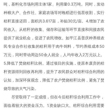
吨，基料化市场利用主体1家、利用量0.3万吨。同时，发动
种粮大户、合作社、家庭农场等对晚稻进行低茬收割，实行
秸秆直接还田，面积共3.617亩，补贴30元/亩。4.增加了农
民收入。从秸秆的收集、储存和运输等环节直接和间接农民
提供了就业机会，促进了农民增收。如平江县普庆种养殖农
民专业合作社收集的秸秆用于肉牛饲料，节约养殖成本50
万元，同时带动周边50余人就业，人均年收入2万元以上。
5.降低了焚烧秸秆比例。通过项目的实施，使原本废弃的秸
秆资源得到回收再利用，提升了农民群众对秸秆综合利用的
认知，加深环保观念，降低了农户焚烧秸秆比例，避免了焚
烧导致的大气污染。
尽管取得了一定成绩，但在今后秸秆综合利用工作中，
面临着较大的资金压力。1.资金缺口大。秸秆综合利用需要