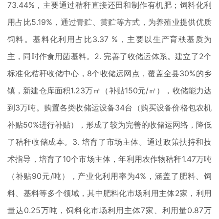
73.44%，主要通过秸秆直接还田和制作有机肥；饲料化利
用占比5.19%，通过青贮、黄贮等方式，为养殖业提供优质
饲料。基料化利用占比3.37 %，主要以生产育秧基质为
主，同时作食用菌基料。2. 完善了收储运体系。建立了2个
标准化秸秆收储中心，8个收储运网点，覆盖全县30%的乡
镇，新建仓库面积1.23万㎡（补贴150元/㎡），收储能力达
到3万吨。购置各类收储运设备34台（购买设备价格包农机
补贴50%进行补贴），形成了较为完善的收储运网络，降低
了秸秆收储成本。3. 培育了市场主体。通过政策扶持和技
术指导，培育了10个市场主体，年利用农作物秸秆1.47万吨
（补贴90元/吨），产业化利用率为4%，涵盖了肥料、饲
料、基料等多个领域，其中肥料化市场利用主体2家，利用
量达0.25万吨，饲料化市场利用主体7家、利用量0.87万