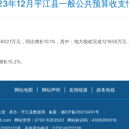
023年12月平江县一般公共预算收支
021万元，同比增长10.1%，其中：地方税收完成121656万元
长15.2%。
网站地图
|
网站声明
|
友情链接
|
政务热线
公室
承办：平江县数据局
备案：
湘ICP备05013451号
3.com
网站管理：0730-6263502
网站标识码：4306260016
2000131号
县政府办电话：0730-6222226