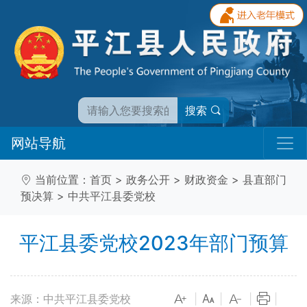
搜索
网站导航
当前位置：
首页
>
政务公开
>
财政资金
>
县直部门
预决算
>
中共平江县委党校
平江县委党校2023年部门预算
来源：中共平江县委党校
|
|
|
|