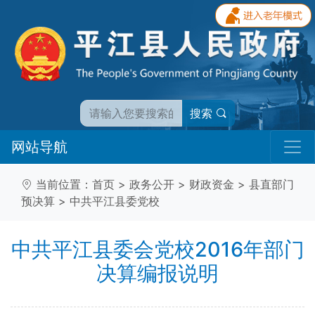
搜索
网站导航
当前位置：
首页
>
政务公开
>
财政资金
>
县直部门
预决算
>
中共平江县委党校
中共平江县委会党校2016年部门
决算编报说明