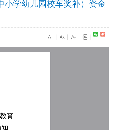
中小学幼儿园校车奖补）资金
|
|
|
|