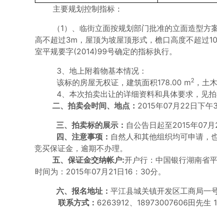
主要规划控制指标：
（1）、临街立面按规划部门批准的立面造型方
高不超过3m，屋顶为坡屋顶形式，檐口高度不超过10
室平规要字(2014)99号确定的指标执行。
3、地上附着物基本情况：
2
该标的房屋无权证，建筑面积178.00 m
，土
4、本次拍卖出让的详细资料和具体要求，见
二、拍卖会时间、地点
：
2015年07月22日
三、拍卖标的展示
：
自公告日起至2015年07
四、
注意事项：
自然人和其他组织均可申请，也
竞买保证金，逾期不办理。
五、保证金交纳帐户:
开户行：中国银行湖南省平江
时间为：2015年07月21日16：30分。
六、报名地址：
平江县城关镇开发区工商局一
联系方式：
6263912、18973007606田先生 