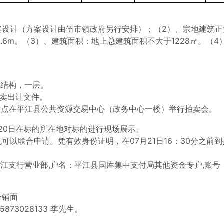
案设计（方案设计由伍市镇政府另行安排）；（2）、宗地建筑正
.6m。（3）、建筑面积：地上总建筑面积不大于1228㎡。（
木结构，一层。
拍卖出让文件。
下午3点在平江县公共资源交易中心（政务中心一楼）举行拍卖会。
月20日在标的所在地对标的进行现场展示。
可以联合申请。凭有效身份证明，在07月21日16：30分之
支行营业部,户名：平江县国库集中支付局其他资金专户,账号：59
号铺面
15873028133 李先生。