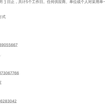
月
1
日止，共计5个工作日。任何供应商、单位或个人对采用单
方式
89055667
司
173067766
室
-6283042