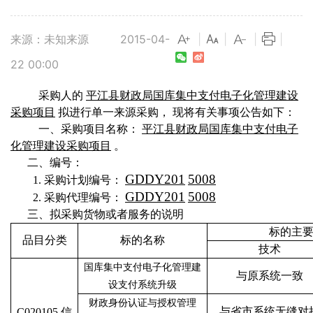
来源：未知来源
2015-04-
|
|
|
|
22 00:00
采购人的
平江县财政局国库集中支付电子化管理建设
采购项目
拟进行单一来源采购，
现将有关事项公告如下：
一、采购项目名称：
平江县财政局国库集中支付电子
化管理建设采购项目
。
二、编号：
GDDY201
5008
1.
采购计划编号：
GDDY201
5008
2.
采购代理编号：
三、拟采购货物或者服务的说明
标的主
品目分类
标的名称
技术
国库集中支付电子化管理建
与原系统一致
设支付系统升级
财政身份认证与授权管理
与省市系统无缝对
C020105 信