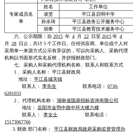
姓名
工作单位
专家成员名
凌坚
平江县启明中学
单
孙永琦
平江县政务公开服务中心
胡希
平江县教育技术服务中心
六、公示期限：自
2015
年
4
月
22
日至
2015
年
4
月
28
日止，共计
5
个工作日。任何供应商、单位或个人对
采用单一来源方式公示有异议的，可以向采购人、采购代理
机构以书面形式实名反映，并抄报财政部门。
七、采购人和采购代理机构名称、联系人和联系方式
1
、采购人名称：
平江县财政局
地址：
平江县城关镇
联系人：
李先生
联系电话：
0730-
6281033
2
、代理机构名称：
湖南省国鼎招标咨询有限公司
地址：
岳阳市金鹗中路中环大楼六楼
联系人：
李女士
联系电话：
15173067766
3.
财政
部门名称：
平江县财政局政府采购监督管理办