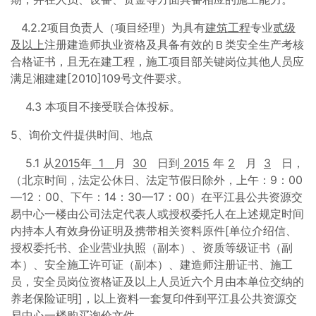
4.2.2项目负责人（项目经理）为具有
建筑工程
专业
贰级
及以上
注册建造师执业资格及具备有效的Ｂ类安全生产考核
合格证书，且无在建工程，施工项目部关键岗位其他人员应
满足湘建建[2010]109号文件要求。
4.3 本项目不接受联合体投标。
5、询价文件提供时间、地点
5.1 从
201
5
年
1
月
30
日到
201
5
年
2
月
3
日，
（北京时间，法定公休日、法定节假日除外，上午：9：00
—12：00、下午：14：30—17：00）在平江县公共资源交
易中心一楼由公司法定代表人或授权委托人在上述规定时间
内持本人有效身份证明及携带相关资料原件[单位介绍信、
授权委托书、企业营业执照（副本）、资质等级证书（副
本）、安全施工许可证（副本）、建造师注册证书、施工
员，安全员岗位资格证及以上人员近六个月由本单位交纳的
养老保险证明]，以上资料一套复印件到平江县公共资源交
易中心一楼购买询价文件。