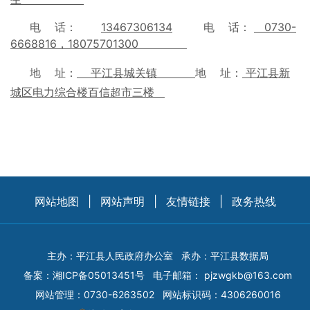
电 话：
13
467306134
电 话：
0730-
6668816，18075701300
地 址：
平江县城关镇
地 址：
平江县新
城区电力综合楼百信超市三楼
网站地图
|
网站声明
|
友情链接
|
政务热线
主办：平江县人民政府办公室
承办：平江县数据局
备案：
湘ICP备05013451号
电子邮箱：
pjzwgkb@163.com
网站管理：0730-6263502
网站标识码：4306260016