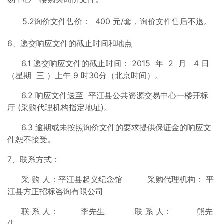
5.2询价文件售价：
400
元/套，询价文件售后不退。
6、递交响应文件的截止时间和地点
6.1 递交响应文件的截止时间：
201
5
年
2
月
4
日
（星期
三
）上午
9
时
30
分（北京时间）。
6.2 响应文件送至
平江县公共资源交易中心一楼开标
厅
(采购代理机构指定地址)。
6.3 逾期或未按照询价文件的要求提供保证金的响应文
件恕不接受。
7、联系方式：
采 购 人：
平江县起义纪念馆
采购代理机构：
平
江县方正招标咨询有限公司
联 系 人：
李
先生
联 系 人：
熊先
生