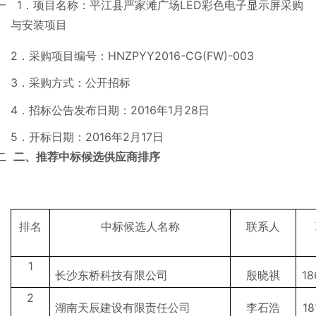
一 1．项目名称：平江县严家滩广场LED彩色电子显示屏采购
与安装项目
2．采购项目编号：HNZPYY2016-CG(FW)-003
3．采购方式：公开招标
4．招标公告发布日期：2016年1月28日
5．开标日期：2016年2月17日
二
二、推荐中标候选供应商排序
排名
中标候选人名称
联系人
1
长沙东桥科技有限公司
殷晓祺
18
2
湖南天辰建设有限责任公司
李石浩
18