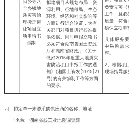
避让项目立
阳乡等八
拟建项目从规划布局、资
负责
立项书
个乡镇地
源利用、征地移民、生态
工作
，且必
质灾害治
环境、经济和社会影响等
质量，符合
理搬迁避
方而进行综合论证，为有
确保立项申
让项目立
关部门对项目进行核准提
项申请书
供依据。同时申报立项书
具体服务
编制
必须符合
湖南省国土资源
中采购需
厅和湖南省财政厅《关于
容。
做好2015
年度重大地质灾
害防治项目申报工作的通
2、根据项
知》(湘国土资发[2015]21
现场指导服
号)
的有关编制工作等方面
的要求。
四、拟定单一来源采购供应商的名称、地址
1.名称：
湖南省核工业地质调查院