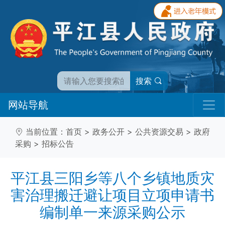
搜索
网站导航
当前位置：
首页
>
政务公开
>
公共资源交易
>
政府
采购
>
招标公告
平江县三阳乡等八个乡镇地质灾
害治理搬迁避让项目立项申请书
编制单一来源采购公示