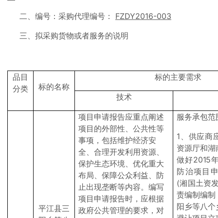
二、编号：采购代理编号：
FZDY2016-00
3
三、拟采购货物或者服务的说明
品目
标的主要需求
标的名称
分类
技术
项目申请报告应重点阐述
服务承包范
项目的外部性、公共性等
1、供应商
事项，包括维护经济安
资源厅和湖
全、合理开发利用资源、
做好2015
保护生态环境、优化重大
防治项目
布局、保障公众利益、防
(湘国土资发[
止出现垄断等内容。编写
责编制编制
项目申请报告时，应根据
阳乡等八
个
平江县三
政府公共管理的要求，对