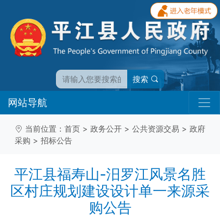
搜索
网站导航
当前位置：
首页
>
政务公开
>
公共资源交易
>
政府
采购
>
招标公告
平江县福寿山-汨罗江风景名胜
区村庄规划建设设计单一来源采
购公告