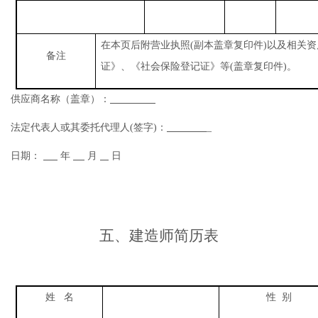
在本页后附
营业执照(副本
盖章复印件)以及相关
备注
证》、《社会保险登记证》等(盖章复印件)。
供应商名称
（
盖章
）
：
法定代表人或其委托代理人
(签字)：
_
日期：
年
月
日
五、建造师
简历表
姓
名
性
别