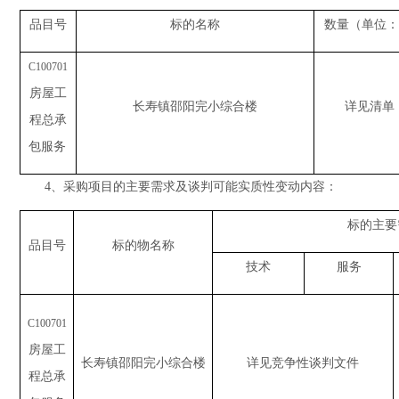
品目号
标的名称
数量（单位：
C100701
房屋工
长寿镇邵阳完小综合楼
详见清单
程总承
包服务
4、采购项目的主要需求及谈判可能实质性变动内容：
标的主要
品目号
标的物名称
技术
服务
C100701
房屋工
长寿镇邵阳完小综合楼
详见
竞争性谈判文件
程总承