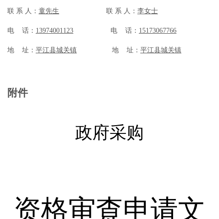
联
系
人：
童先生
联
系
人：
李女士
电
话：
13974001123
电
话：
15173067766
地
址：
平江县城关镇
地
址：
平江县城关镇
附件
政府采购
资格审查申请
文