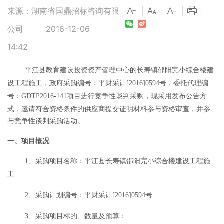
来源：湖南省国鼎招标咨询有限
|
|
|
|
公司
2016-12-06
14:42
平江县教育建设投资资产管理中心
的
长寿镇邵阳完小综合楼建
设工程施工
，政府采购编号：
平财采计
[2016]0594号
，委托代理编
号：
GDTP2016-141
项目进行竞争性谈判采购，现采用发布公告方
式，邀请符合资格条件的供应商
提
交证明材料
参与资格
审查，并参
与竞争性谈判采购活动。
一、项目概况
1、采购项目名称：
平江县长寿镇邵阳完小综合楼建设工程施
工
2、采购计划编号：
平财采计
[2016]0594号
3、采购项目标的、数量及预算：