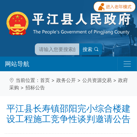
搜索
网站导航
当前位置：
首页
>
政务公开
>
公共资源交易
>
政府
采购
>
招标公告
平江县长寿镇邵阳完小综合楼建
设工程施工竞争性谈判邀请公告