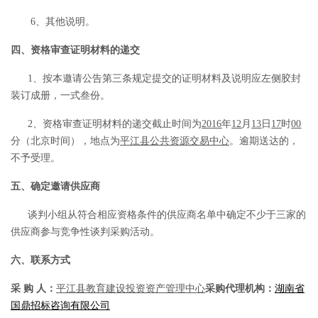
6、其他说明。
四、资格审查证明材料的递交
1、按本邀请公告第三条规定
提
交的证明材料及说明应
左侧胶封
装
订
成册，一式
叁
份。
2、资格审查证明材料的递交截止时间为
2016
年
12
月
13
日
17
时
00
分（北京时间），地点为
平江县公共资源交易中心
。逾期送达的，
不予受理。
五、确定邀请供应商
谈判小组从符合相应资格条件的供应商名单中确定不少于三家的
供应商参
与竞争性谈判采购活动
。
六、
联系方式
采
购
人：
平江县教育建设投资资产管理中心
采购代理机构：
湖南省
国鼎招标咨询有限公司