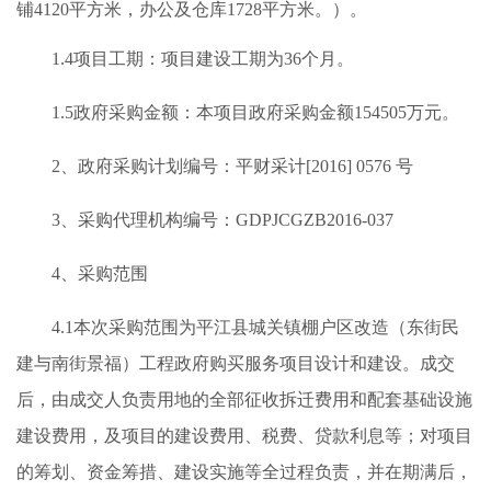
铺4120平方米，办公及仓库1728平方米。）
。
1.4项目工期：项目建设工期为
36
个月。
1.
5
政府采购金额
：本项目
政府采购金额
154505
万元。
2、
政府采购计划编号
：
平财采计
[2016] 0576 号
3、
采购代理机构编号：
GDPJCGZB2016-037
4
、采购范围
4
.1本次采购范围为
平江县城关镇棚户区改造（东街民
建与南街景福）工程政府购买服务项目
设计
和
建设。成交
后，由
成交人
负责用地的全部征收拆迁费用和配套基础设施
建设费用，及项目的建设费用、税费、贷款利息等；对项目
的筹划、资金筹措、建设实施等全过程负责，并在期满后，