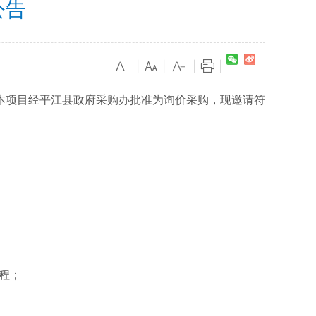
公告
|
|
|
|
本项目经平江县政府采购办批准为询价采购，现邀请符
程；