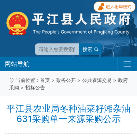
搜索
网站导航
当前位置：
首页
>
政务公开
>
公共资源交易
>
政府
采购
>
招标公告
平江县农业局冬种油菜籽湘杂油
631采购单一来源采购公示