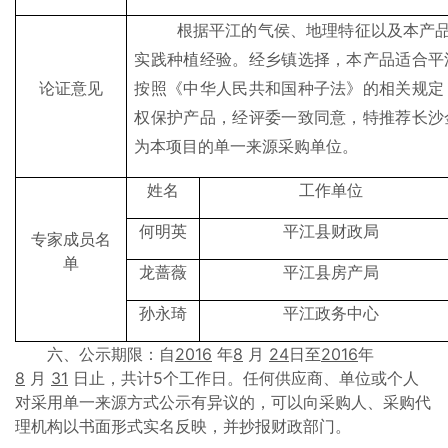
根据平江的气侯、地理特征以及本产品
实践种植经验。经乡镇选择，本产品适合平
论证意见
按照《中华人民共和国种子法》的相关规定
权保护产品，经评委一致同意，特推荐长沙
为本项目的单一来源采购单位。
姓名
工作单位
何明英
平江县财政局
专家成员名
单
龙蔷薇
平江县房产局
孙永琦
平江政务中心
六、公示期限：自
2016
年
8
月
24
日至
2016
年
8
月
31
日止，共计5个工作日。任何供应商、单位或个人
对采用单一来源方式公示有异议的，可以向采购人、采购代
理机构以书面形式实名反映，并抄报财政部门。