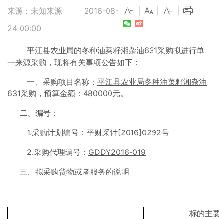
来源：未知来源
2016-08-
|
|
|
|
24 00:00
平江县农业局
的
冬种油菜籽湘杂油
631采购
拟进行单
一来源采购，现将有关事项公告如下：
一、采购项目名称：
平江县农业局冬种油菜籽湘杂油
631采购，
预算金额：480000元。
二、编号：
1.采购计划编号：
平财采计
[2016]0292号
2.采购代理编号：
GDDY2016-019
三、拟采购货物或者服务的说明
标的主