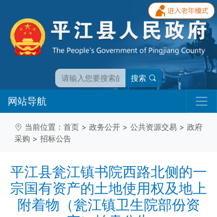
搜索
网站导航
当前位置：
首页
>
政务公开
>
公共资源交易
>
政府
采购
>
招标公告
平江县瓮江镇书院西路北侧的一
宗国有资产的土地使用权及地上
附着物（瓮江镇卫生院部份资