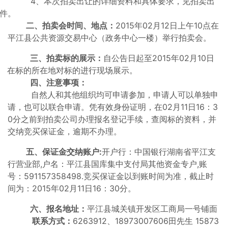
4、本次拍卖出让的详细资料和具体要求，见拍卖出
件。
二、拍卖会时间、地点
：
2015年02月12日上午10点在
平江县公共资源交易中心（政务中心一楼）举行拍卖会。
三、拍卖标的展示
：
自公告日起至2015年02月10日
在标的所在地对标的进行现场展示。
四、
注意事项：
自然人和其他组织均可申请参加，申请人可以单独申
请，也可以联合申请。凭有效身份证明，在02月11日16：3
0分之前到拍卖公司办理报名登记手续，查阅标的资料，并
交纳竞买保证金，逾期不办理。
五、保证金交纳账户:
开户行：中国银行湖南省平江支
行营业部,户名：平江县国库集中支付局其他资金专户,账
号：591157358498.竞买保证金以到账时间为准，截止时
间为：2015年02月11日16：30分。
六、报名地址：
平江县城关镇开发区工商局一号铺面
联系方式：
6263912、18973007606田先生 15873