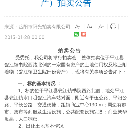
产）拍卖公告
来源：岳阳市阳光拍卖有限公司
|
|
|
|
2015-01-28 00:00
拍 卖 公 告
受委托，我公司将举行拍卖会，整体拍卖位于平江县
瓮江镇书院西路北侧的一宗国有资产的土地使用权及地上附
着物（瓮江镇卫生院部份资产），现将有关事项公告如下：
一、标的基本情况 ：
1、标的位于平江县瓮江镇书院西路北侧，地处平江
县瓮江镇水口咀瓮江汽车站对面，附近有平伍公路、平汨公
路、平长公路，交通便捷，距镇商业中心130 m；周边有超
市、集市等商服及生活设施，公共配套设施完备；商业繁华
度高，人口稠密。
2、出让土地基本情况：