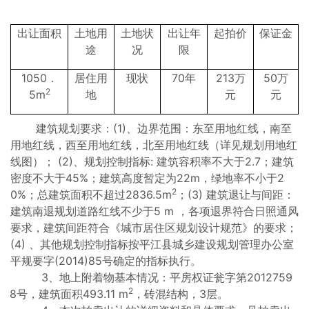
出让面积
土地用
土地状
出让年
起拍价
保证金
途
况
限
1050．
居住用
现状
70年
213万
50万
2
5m
地
元
元
建筑规划要求：(1)、边界范围：东至用地红线，南至
用地红线，西至用地红线，北至用地红线（详见规划用地红
线图）； (2)、规划控制指标: 建筑容积率不大于2.7；建筑
密度不大于45%；建筑高度暂定为22m，绿地率不小于2
2
0%；总建筑面积不超过2836.5m
；(3) 建筑退让与间距：
建筑南退规划道路红线不少于5 m ，各项退界符合日照通风
要求，建筑间距符合《城市居住区规划设计规范》的要求；
(4) 、其他规划控制指标按平江县城乡建设规划管理办公室
平规要字(2014)85号确定的指标执行。
3、地上附着物基本情况：平房权证瓮字第2012759
2
8号，建筑面积493.11 m
，砖混结构，3层。