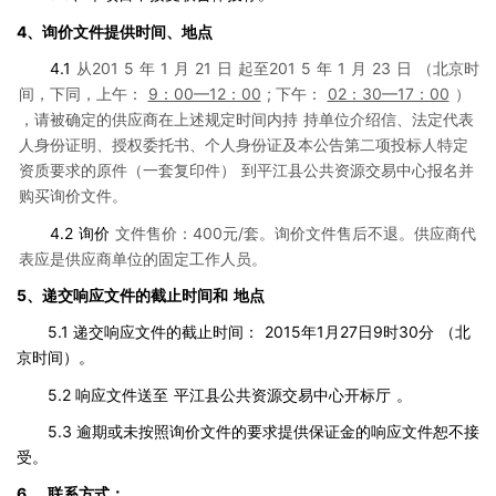
4、询价文件提供时间、地点
4.1
从201
5
年
1
月
21
日
起至201
5
年
1
月
23
日
（北京时
间，下同，上午：
9：00—12：00
; 下午：
02：30—17：00
）
，请被确定的供应商在上述规定时间内持
持单位介绍信、法定代表
人身份证明、授权委托书、个人身份证及本公告第二项投标人特定
资质要求的原件（一套复印件）
到平江县公共资源交易中心报名并
购买询价文件。
4.2
询价
文件售价：400元/套。询价文件售后不退。供应商代
表应是供应商单位的固定工作人员。
5、递交响应文件的截止时间和
地点
5.1 递交响应文件的截止时间：
2015年1月27日9时30分
（北
京时间）。
5.2 响应文件送至
平江县公共资源交易中心开标厅
。
5.3 逾期或未按照询价文件的要求提供保证金的响应文件恕不接
受。
6、
联系方式：