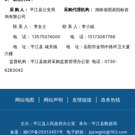
采 购 人：
平江县公安局
采购代理机构：
湖南省国鼎招标咨
询有限公司
联 系 人：
李女士
联 系 人：李小姐
电 话：
13575074000
电 话：15173067766
地 址：平江县
城关镇
地 址：岳阳市金鹗中路环卫大厦
六楼
监督机构：平江县政府采购监督管理办公室 电话：0730-
6283042
网站地图
|
网站声明
|
友情链接
|
政务热线
主办：平江县人民政府办公室
承办：平江县数据局
备案：
湘ICP备05013451号
电子邮箱：
pjzwgkb@163.com