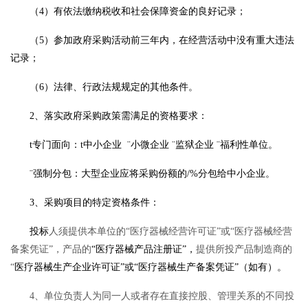
（
4）有依法缴纳税收和社会保障资金的良好记录；
（
5）参加政府采购活动前三年内，在经营活动中没有重大违法
记录；
（
6）法律、行政法规规定的其他条件。
2、
落实政府采购政策需满足的资格要求：
t
专门面向：
t
中小企业
¨
小微企业
¨
监狱企业
¨
福利性单位。
¨
强制分包：大型企业应将采购份额的
/%分包给中小企业。
3、
采购项目的特定资格条件：
投标
人
须
提供本单位的
“
医疗器械经营许可证
”或“医疗器械经营
备案凭证”，产品的
“医疗器械产品注册证”
，
提供所投产品制造商的
“
医疗器械生产企业许可证
”
或
“医疗器械生产备案凭证”
（如有）
。
4
、单位负责人为同一人或者存在直接控股、管理关系的不同投