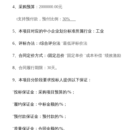
4、
采购预算
：
2000000.00元
t
支持
预付款，预付比例：
30%
5、
本项目对应的中小企业划分标准所属行业：工业
6、
评标办法：
t
综合评分法
¨
最低评标价法
7、
合同定价方式：
t
固定总价
¨
固定单价
¨
成本补偿
¨
绩效激励
8、
合同履行期限：
30天
。
9、本项目分阶段要求投标人提供以下保证：
¨
投标保证金：采购项目预算的
/%；
¨
履约保证金：中标金额的
/%；
¨
预付款保证金：预付款的
/%；
¨
质量保证金：合同金额的
/%。