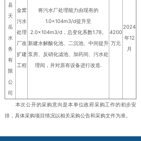
县
金窝
将污水厂处理能力由现有的
天
污水
1.0×104m3/d提升至
岳
2024
处理
2.0×104m3/d，总变化系数1.78。
4200
水
年12
厂改
新建水解酸化池、二沉池、中间提升
万元
务
月
扩建
泵房、反硝化滤池、加药间、污水处
有
工程
理间，并对原有设备进行改造.
限
公
司
本次公开的采购意向是本单位政府采购工作的初步安
排，具体采购项目情况以相关采购公告和采购文件为准。