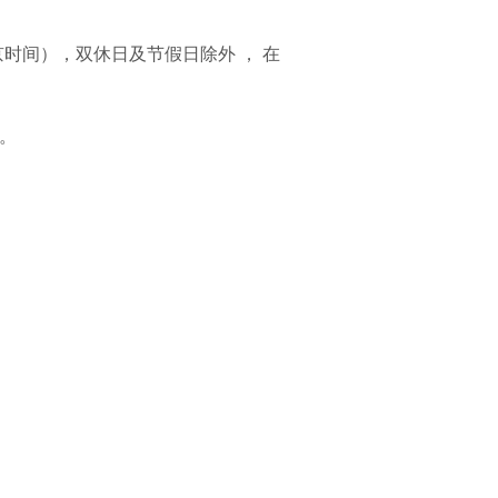
0时（北京时间），双休日及节假日除外 ， 在
件。