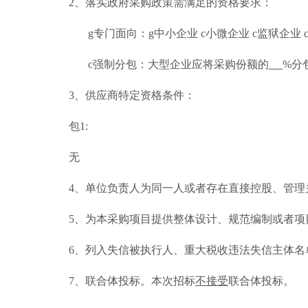
2、落实政府采购政策需满足的资格要求：
g
专门面向：
g
中小企业
c
小微企业
c
监狱企业
c
强制分包：大型企业应将采购份额的
%分
3、供应商特定资格条件：
包
1:
无
4、单位负责人为同一人或者存在直接控股、管
5、为本采购项目提供整体设计、规范编制或者
6、列入失信被执行人、重大税收违法失信主体
7、联合体投标。本次招标
不接受
联合体投标。